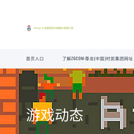
首页入口
了解Z6COM·尊龙(中国)时凯集团网址
游戏动态