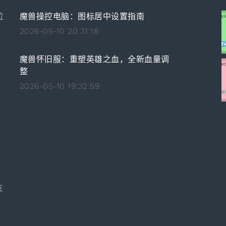
位
魔兽操控电脑：图标居中设置指南
领
2026-05-10 20:31:18
承
魔兽怀旧服：重塑英雄之血，全新血量调
整
独
2026-05-10 19:32:59
之
，
。
卓
颇
领
在
发
深
酷