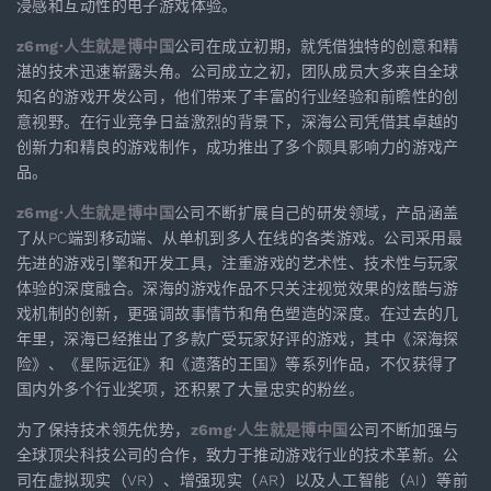
浸感和互动性的电子游戏体验。
z6mg·人生就是博中国
公司在成立初期，就凭借独特的创意和精
湛的技术迅速崭露头角。公司成立之初，团队成员大多来自全球
知名的游戏开发公司，他们带来了丰富的行业经验和前瞻性的创
意视野。在行业竞争日益激烈的背景下，深海公司凭借其卓越的
创新力和精良的游戏制作，成功推出了多个颇具影响力的游戏产
品。
z6mg·人生就是博中国
公司不断扩展自己的研发领域，产品涵盖
了从PC端到移动端、从单机到多人在线的各类游戏。公司采用最
先进的游戏引擎和开发工具，注重游戏的艺术性、技术性与玩家
体验的深度融合。深海的游戏作品不只关注视觉效果的炫酷与游
戏机制的创新，更强调故事情节和角色塑造的深度。在过去的几
年里，深海已经推出了多款广受玩家好评的游戏，其中《深海探
险》、《星际远征》和《遗落的王国》等系列作品，不仅获得了
国内外多个行业奖项，还积累了大量忠实的粉丝。
为了保持技术领先优势，
z6mg·人生就是博中国
公司不断加强与
全球顶尖科技公司的合作，致力于推动游戏行业的技术革新。公
司在虚拟现实（VR）、增强现实（AR）以及人工智能（AI）等前