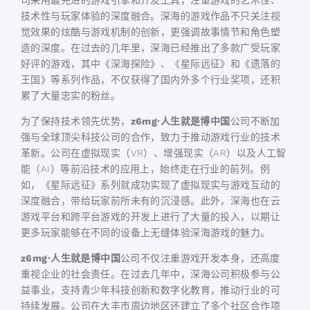
司采用最先进的游戏引擎和开发工具，注重游戏的艺术性、
技术性与玩家体验的深度融合。深海的游戏作品不只关注视
觉效果的炫酷与游戏机制的创新，更强调故事情节和角色塑
造的深度。在过去的几年里，深海已经推出了多款广受玩家
好评的游戏，其中《深海探险》、《星际远征》和《遗落的
王国》等系列作品，不仅获得了国内外多个行业奖项，还积
累了大量忠实的粉丝。
为了保持技术领先优势，
z6mg·人生就是博中国
公司不断加
强与全球顶尖科技公司的合作，致力于推动游戏行业的技术
革新。公司在虚拟现实（VR）、增强现实（AR）以及人工智
能（AI）等前沿技术的应用上，始终走在行业的前列。例
如，《星际远征》系列就成功实现了虚拟现实与游戏互动的
深度融合，带给玩家前所未有的沉浸感。此外，深海也在云
游戏平台和跨平台游戏的开发上进行了大量的投入，以期让
更多玩家能够在不同的设备上无缝体验深海游戏的魅力。
z6mg·人生就是博中国
公司不仅注重游戏开发本身，还高度
重视企业的社会责任。在过去几年中，深海公司积极参与公
益事业，支持青少年科技创新和数字化教育，推动行业的可
持续发展。公司在大丰市周边地区还建立了多个社区合作项