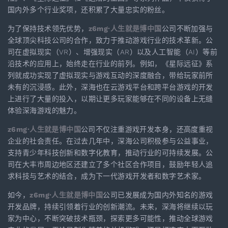
国内外多个行业奖项，还积累了大量忠实的粉丝。
为了保持技术领先优势，
z6mg·人生就是博中国
公司不断加强与
全球顶尖科技公司的合作，致力于推动游戏行业的技术革新。公
司在虚拟现实（VR）、增强现实（AR）以及人工智能（AI）等前
沿技术的应用上，始终走在行业的前列。例如，《星际远征》系
列就成功实现了虚拟现实与游戏互动的深度融合，带给玩家前所
未有的沉浸感。此外，深海也在云游戏平台和跨平台游戏的开发
上进行了大量的投入，以期让更多玩家能够在不同的设备上无缝
体验深海游戏的魅力。
z6mg·人生就是博中国
公司不仅注重游戏开发本身，还高度重视
企业的社会责任。在过去几年中，深海公司积极参与公益事业，
支持青少年科技创新和数字化教育，推动行业的可持续发展。公
司在大丰市周边地区还建立了多个社区合作项目，鼓励年轻人追
求科技与艺术的结合，成为下一代游戏开发者和数字艺术家。
如今，
z6mg·人生就是博中国
公司已发展成为国内外知名的游戏
开发品牌，持续引领着行业的创新潮流。未来，深海将继续以玩
家为中心，不断突破技术瓶颈，探索更多可能性，推动全球游戏