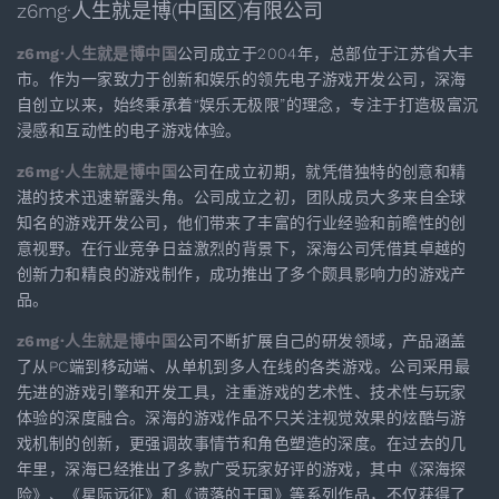
z6mg·人生就是博(中国区)有限公司
z6mg·人生就是博中国
公司成立于2004年，总部位于江苏省大丰
市。作为一家致力于创新和娱乐的领先电子游戏开发公司，深海
自创立以来，始终秉承着“娱乐无极限”的理念，专注于打造极富沉
浸感和互动性的电子游戏体验。
z6mg·人生就是博中国
公司在成立初期，就凭借独特的创意和精
湛的技术迅速崭露头角。公司成立之初，团队成员大多来自全球
知名的游戏开发公司，他们带来了丰富的行业经验和前瞻性的创
意视野。在行业竞争日益激烈的背景下，深海公司凭借其卓越的
创新力和精良的游戏制作，成功推出了多个颇具影响力的游戏产
品。
z6mg·人生就是博中国
公司不断扩展自己的研发领域，产品涵盖
了从PC端到移动端、从单机到多人在线的各类游戏。公司采用最
先进的游戏引擎和开发工具，注重游戏的艺术性、技术性与玩家
体验的深度融合。深海的游戏作品不只关注视觉效果的炫酷与游
戏机制的创新，更强调故事情节和角色塑造的深度。在过去的几
年里，深海已经推出了多款广受玩家好评的游戏，其中《深海探
险》、《星际远征》和《遗落的王国》等系列作品，不仅获得了