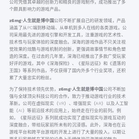
公司凭借其卓越的创新力和精良的游戏制作，成功推出了多
个颇具影响力的游戏产品。
z6mg·人生就是博中国
公司不断扩展自己的研发领域，产品
涵盖了从PC端到移动端、从单机到多人在线的各类游戏。公
司采用最先进的游戏引擎和开发工具，注重游戏的艺术性、
技术性与玩家体验的深度融合。深海的游戏作品不只关注视
觉效果的炫酷与游戏机制的创新，更强调故事情节和角色塑
造的深度。在过去的几年里，深海已经推出了多款广受玩家
好评的游戏，其中《深海探险》、《星际远征》和《遗落的
王国》等系列作品，不仅获得了国内外多个行业奖项，还积
累了大量忠实的粉丝。
为了保持技术领先优势，
z6mg·人生就是博中国
公司不断加
强与全球顶尖科技公司的合作，致力于推动游戏行业的技术
革新。公司在虚拟现实（VR）、增强现实（AR）以及人工智
能（AI）等前沿技术的应用上，始终走在行业的前列。例
如，《星际远征》系列就成功实现了虚拟现实与游戏互动的
深度融合，带给玩家前所未有的沉浸感。此外，深海也在云
游戏平台和跨平台游戏的开发上进行了大量的投入，以期让