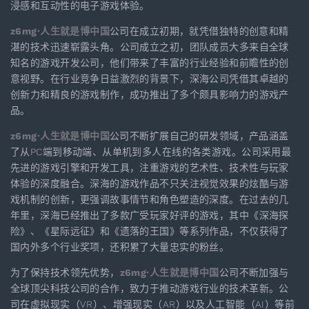
浸感和互动性的电子游戏体验。
z6mg·人生就是博中国
公司在成立初期，就凭借独特的创意和精
湛的技术迅速崭露头角。公司成立之初，团队成员大多来自全球
知名的游戏开发公司，他们带来了丰富的行业经验和前瞻性的创
意视野。在行业竞争日益激烈的背景下，深海公司凭借其卓越的
创新力和精良的游戏制作，成功推出了多个颇具影响力的游戏产
品。
z6mg·人生就是博中国
公司不断扩展自己的研发领域，产品涵盖
了从PC端到移动端、从单机到多人在线的各类游戏。公司采用最
先进的游戏引擎和开发工具，注重游戏的艺术性、技术性与玩家
体验的深度融合。深海的游戏作品不只关注视觉效果的炫酷与游
戏机制的创新，更强调故事情节和角色塑造的深度。在过去的几
年里，深海已经推出了多款广受玩家好评的游戏，其中《深海探
险》、《星际远征》和《遗落的王国》等系列作品，不仅获得了
国内外多个行业奖项，还积累了大量忠实的粉丝。
为了保持技术领先优势，
z6mg·人生就是博中国
公司不断加强与
全球顶尖科技公司的合作，致力于推动游戏行业的技术革新。公
司在虚拟现实（VR）、增强现实（AR）以及人工智能（AI）等前