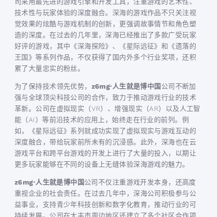
司采用最先进的游戏引擎和开发工具，注重游戏的艺术性、
技术性与玩家体验的深度融合。深海的游戏作品不只关注视
觉效果的炫酷与游戏机制的创新，更强调故事情节和角色塑
造的深度。在过去的几年里，深海已经推出了多款广受玩家
好评的游戏，其中《深海探险》、《星际远征》和《遗落的
王国》等系列作品，不仅获得了国内外多个行业奖项，还积
累了大量忠实的粉丝。
为了保持技术领先优势，
z6mg·人生就是博中国
公司不断加
强与全球顶尖科技公司的合作，致力于推动游戏行业的技术
革新。公司在虚拟现实（VR）、增强现实（AR）以及人工智
能（AI）等前沿技术的应用上，始终走在行业的前列。例
如，《星际远征》系列就成功实现了虚拟现实与游戏互动的
深度融合，带给玩家前所未有的沉浸感。此外，深海也在云
游戏平台和跨平台游戏的开发上进行了大量的投入，以期让
更多玩家能够在不同的设备上无缝体验深海游戏的魅力。
z6mg·人生就是博中国
公司不仅注重游戏开发本身，还高度
重视企业的社会责任。在过去几年中，深海公司积极参与公
益事业，支持青少年科技创新和数字化教育，推动行业的可
持续发展。公司在大丰市周边地区还建立了多个社区合作项