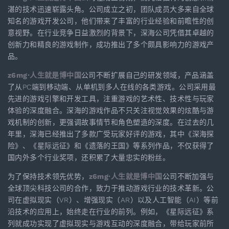
湛的技术迅速崭露头角。公司成立之初，团队成员大多来自全球
知名的游戏开发公司，他们带来了丰富的行业经验和前瞻性的创
意视野。在行业竞争日益激烈的背景下，深海公司凭借其卓越的
创新力和精良的游戏制作，成功推出了多个颇具影响力的游戏产
品。
z6mg·人生就是博中国
公司不断扩展自己的研发领域，产品涵盖
了从PC端到移动端、从单机到多人在线的各类游戏。公司采用最
先进的游戏引擎和开发工具，注重游戏的艺术性、技术性与玩家
体验的深度融合。深海的游戏作品不只关注视觉效果的炫酷与游
戏机制的创新，更强调故事情节和角色塑造的深度。在过去的几
年里，深海已经推出了多款广受玩家好评的游戏，其中《深海探
险》、《星际远征》和《遗落的王国》等系列作品，不仅获得了
国内外多个行业奖项，还积累了大量忠实的粉丝。
为了保持技术领先优势，
z6mg·人生就是博中国
公司不断加强与
全球顶尖科技公司的合作，致力于推动游戏行业的技术革新。公
司在虚拟现实（VR）、增强现实（AR）以及人工智能（AI）等前
沿技术的应用上，始终走在行业的前列。例如，《星际远征》系
列就成功实现了虚拟现实与游戏互动的深度融合，带给玩家前所