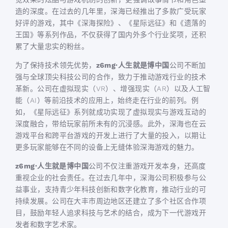
造的深度。在过去的几年里，深海已经推出了多款广受玩家
好评的游戏，其中《深海探险》、《星际远征》和《遗落的
王国》等系列作品，不仅获得了国内外多个行业奖项，还积
累了大量忠实的粉丝。
为了保持技术领先优势，
z6mg·人生就是博中国
公司不断加
强与全球顶尖科技公司的合作，致力于推动游戏行业的技术
革新。公司在虚拟现实（VR）、增强现实（AR）以及人工智
能（AI）等前沿技术的应用上，始终走在行业的前列。例
如，《星际远征》系列就成功实现了虚拟现实与游戏互动的
深度融合，带给玩家前所未有的沉浸感。此外，深海也在云
游戏平台和跨平台游戏的开发上进行了大量的投入，以期让
更多玩家能够在不同的设备上无缝体验深海游戏的魅力。
z6mg·人生就是博中国
公司不仅注重游戏开发本身，还高度
重视企业的社会责任。在过去几年中，深海公司积极参与公
益事业，支持青少年科技创新和数字化教育，推动行业的可
持续发展。公司在大丰市周边地区还建立了多个社区合作项
目，鼓励年轻人追求科技与艺术的结合，成为下一代游戏开
发者和数字艺术家。