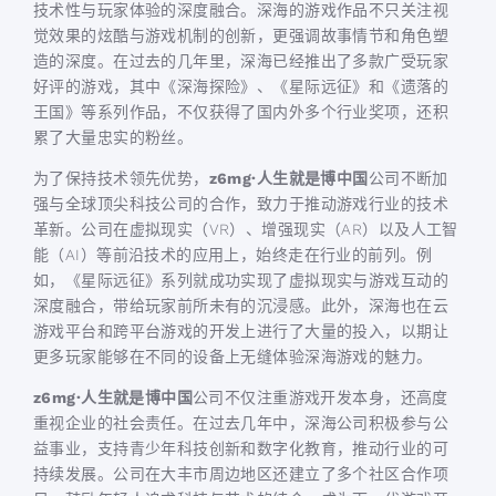
技术性与玩家体验的深度融合。深海的游戏作品不只关注视
觉效果的炫酷与游戏机制的创新，更强调故事情节和角色塑
造的深度。在过去的几年里，深海已经推出了多款广受玩家
好评的游戏，其中《深海探险》、《星际远征》和《遗落的
王国》等系列作品，不仅获得了国内外多个行业奖项，还积
累了大量忠实的粉丝。
为了保持技术领先优势，
z6mg·人生就是博中国
公司不断加
强与全球顶尖科技公司的合作，致力于推动游戏行业的技术
革新。公司在虚拟现实（VR）、增强现实（AR）以及人工智
能（AI）等前沿技术的应用上，始终走在行业的前列。例
如，《星际远征》系列就成功实现了虚拟现实与游戏互动的
深度融合，带给玩家前所未有的沉浸感。此外，深海也在云
游戏平台和跨平台游戏的开发上进行了大量的投入，以期让
更多玩家能够在不同的设备上无缝体验深海游戏的魅力。
z6mg·人生就是博中国
公司不仅注重游戏开发本身，还高度
重视企业的社会责任。在过去几年中，深海公司积极参与公
益事业，支持青少年科技创新和数字化教育，推动行业的可
持续发展。公司在大丰市周边地区还建立了多个社区合作项