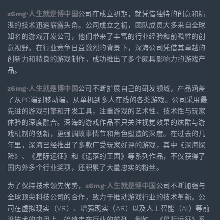
z6mg·人生就是博中国
公司在成立初期，就凭借独特的创意和精
湛的技术迅速崭露头角。公司成立之初，团队成员大多来自全球
知名的游戏开发公司，他们带来了丰富的行业经验和前瞻性的创
意视野。在行业竞争日益激烈的背景下，深海公司凭借其卓越的
创新力和精良的游戏制作，成功推出了多个颇具影响力的游戏产
品。
z6mg·人生就是博中国
公司不断扩展自己的研发领域，产品涵盖
了从PC端到移动端、从单机到多人在线的各类游戏。公司采用最
先进的游戏引擎和开发工具，注重游戏的艺术性、技术性与玩家
体验的深度融合。深海的游戏作品不只关注视觉效果的炫酷与游
戏机制的创新，更强调故事情节和角色塑造的深度。在过去的几
年里，深海已经推出了多款广受玩家好评的游戏，其中《深海探
险》、《星际远征》和《遗落的王国》等系列作品，不仅获得了
国内外多个行业奖项，还积累了大量忠实的粉丝。
为了保持技术领先优势，
z6mg·人生就是博中国
公司不断加强与
全球顶尖科技公司的合作，致力于推动游戏行业的技术革新。公
司在虚拟现实（VR）、增强现实（AR）以及人工智能（AI）等前
沿技术的应用上，始终走在行业的前列。例如，《星际远征》系