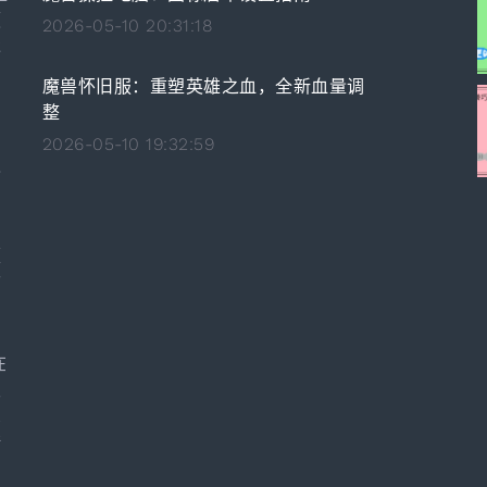
领
2026-05-10 20:31:18
承
魔兽怀旧服：重塑英雄之血，全新血量调
整
独
2026-05-10 19:32:59
之
，
。
卓
颇
领
在
发
深
酷
的