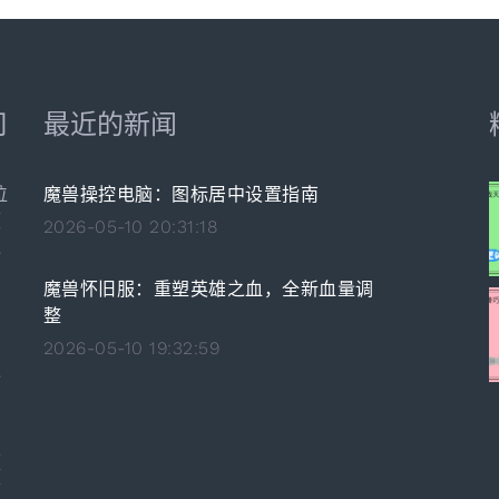
司
最近的新闻
位
魔兽操控电脑：图标居中设置指南
领
2026-05-10 20:31:18
承
魔兽怀旧服：重塑英雄之血，全新血量调
整
独
2026-05-10 19:32:59
之
，
。
卓
颇