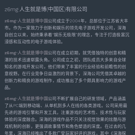
z6mg·人生就是博(中国区)有限公司
z6mg·人生就是博中国
公司成立于2004年，总部位于江苏省大丰
市。作为一家致力于创新和娱乐的领先电子游戏开发公司，深海
自创立以来，始终秉承着“娱乐无极限”的理念，专注于打造极富沉
浸感和互动性的电子游戏体验。
z6mg·人生就是博中国
公司在成立初期，就凭借独特的创意和精
湛的技术迅速崭露头角。公司成立之初，团队成员大多来自全球
知名的游戏开发公司，他们带来了丰富的行业经验和前瞻性的创
意视野。在行业竞争日益激烈的背景下，深海公司凭借其卓越的
创新力和精良的游戏制作，成功推出了多个颇具影响力的游戏产
品。
z6mg·人生就是博中国
公司不断扩展自己的研发领域，产品涵盖
了从PC端到移动端、从单机到多人在线的各类游戏。公司采用最
先进的游戏引擎和开发工具，注重游戏的艺术性、技术性与玩家
体验的深度融合。深海的游戏作品不只关注视觉效果的炫酷与游
戏机制的创新，更强调故事情节和角色塑造的深度。在过去的几
年里，深海已经推出了多款广受玩家好评的游戏，其中《深海探