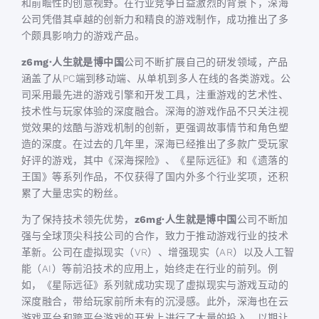
和前瞻性的创意视野。在行业竞争日益激烈的背景下，深海
公司凭借其卓越的创新力和精良的游戏制作，成功推出了多
个颇具影响力的游戏产品。
z6mg·人生就是博中国
公司不断扩展自己的研发领域，产品
涵盖了从PC端到移动端、从单机到多人在线的各类游戏。公
司采用最先进的游戏引擎和开发工具，注重游戏的艺术性、
技术性与玩家体验的深度融合。深海的游戏作品不只关注视
觉效果的炫酷与游戏机制的创新，更强调故事情节和角色塑
造的深度。在过去的几年里，深海已经推出了多款广受玩家
好评的游戏，其中《深海探险》、《星际远征》和《遗落的
王国》等系列作品，不仅获得了国内外多个行业奖项，还积
累了大量忠实的粉丝。
为了保持技术领先优势，
z6mg·人生就是博中国
公司不断加
强与全球顶尖科技公司的合作，致力于推动游戏行业的技术
革新。公司在虚拟现实（VR）、增强现实（AR）以及人工智
能（AI）等前沿技术的应用上，始终走在行业的前列。例
如，《星际远征》系列就成功实现了虚拟现实与游戏互动的
深度融合，带给玩家前所未有的沉浸感。此外，深海也在云
游戏平台和跨平台游戏的开发上进行了大量的投入，以期让